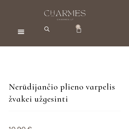
0
Apie Charmes
Nerūdijančio plieno varpelis
žvakei užgesinti