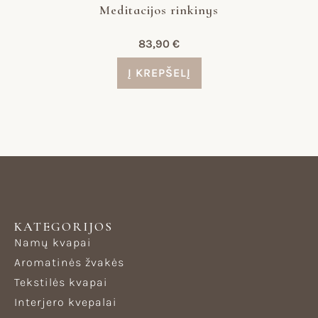
Meditacijos rinkinys
83,90
€
Į KREPŠELĮ
KATEGORIJOS
Namų kvapai
Aromatinės žvakės
Tekstilės kvapai
Interjero kvepalai