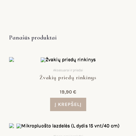
Panašūs produktai
Aksesuarai ir priedai
Žvakių priedų rinkinys
19,90
€
Į KREPŠELĮ